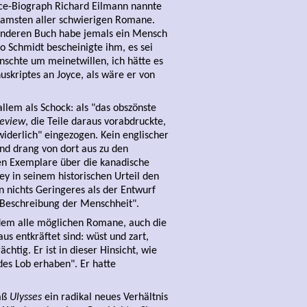
yce-Biograph Richard Eilmann nannte
tsamsten aller schwierigen Romane.
 anderen Buch habe jemals ein Mensch
o Schmidt bescheinigte ihm, es sei
ünschte um meinetwillen, ich hätte es
uskriptes an Joyce, als wäre er von
lem als Schock: als "das obszönste
Review
, die Teile daraus vorabdruckte,
widerlich" eingezogen. Kein englischer
nd drang von dort aus zu den
ten Exemplare über die kanadische
y in seinem historischen Urteil den
rn nichts Geringeres als der Entwurf
 Beschreibung der Menschheit".
 dem alle möglichen Romane, auch die
us entkräftet sind: wüst und zart,
htig. Er ist in dieser Hinsicht, wie
des Lob erhaben". Er hatte
daß
Ulysses
ein radikal neues Verhältnis