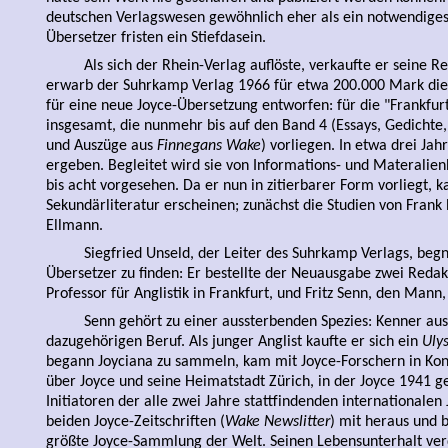
deutschen Verlagswesen gewöhnlich eher als ein notwendiges 
Übersetzer fristen ein Stiefdasein.
Als sich der Rhein-Verlag auflöste, verkaufte er seine 
erwarb der Suhrkamp Verlag 1966 für etwa 200.000 Mark die
für eine neue Joyce-Übersetzung entworfen: für die "Frankfu
insgesamt, die nunmehr bis auf den Band 4 (Essays, Gedicht
und Auszüge aus
Finnegans Wake
) vorliegen. In etwa drei Jah
ergeben. Begleitet wird sie von Informations- und Materalie
bis acht vorgesehen. Da er nun in zitierbarer Form vorliegt, k
Sekundärliteratur erscheinen; zunächst die Studien von Frank
Ellmann.
Siegfried Unseld, der Leiter des Suhrkamp Verlags, begn
Übersetzer zu finden: Er bestellte der Neuausgabe zwei Redak
Professor für Anglistik in Frankfurt, und Fritz Senn, den Mann,
Senn gehört zu einer aussterbenden Spezies: Kenner au
dazugehörigen Beruf. Als junger Anglist kaufte er sich ein
Uly
begann Joyciana zu sammeln, kam mit Joyce-Forschern in Kont
über Joyce und seine Heimatstadt Zürich, in der Joyce 1941 g
Initiatoren der alle zwei Jahre stattfindenden internationalen
beiden Joyce-Zeitschriften (
Wake Newslitter
) mit heraus und b
größte Joyce-Sammlung der Welt. Seinen Lebensunterhalt ve