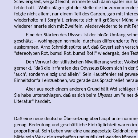
Schwierigkeit, vergaß leicht, erinnerte sich dann später nur 
fehlerhaft." Wollschläger gibt der Stelle die ihr zukommende s
folgte nicht allem, nur einem Teil des Ganzen, gab mit Interes
wiederholte mit Sorgfalt, erinnerte sich mit größerer Mühe, v
wiedererinnerte sich mit Zweifeln, wiederwiederholte mit Feh
Eine der Stärken des
Ulysses
ist der bloße Umfang seines
geschätzt – wohingegen normale, durchaus differenzierte Pro
auskommen. Arno Schmidt spürte auf, daß Goyert zehn versc
"stereotypen Rot, bums! Rot, bums! Rot!" wiedergab, den Tex
Den Vorwurf der stilistischen Nivellierung weitet Wollsc
gemerkt, "daß die Irrfahrten des Odysseus Bloom sich in der 
'auch', sondern einzig und allein". Sein Hauptfehler sei gewe
Einheitstonfall einzuebnen, wo gerade das Sprachrelief hera
Aber aus noch einem anderen Grund hält Wollschläger G
Sie habe unterschlagen, daß es sich beim
Ulysses
um "eines de
Literatur" handelt.
Daß eine neue deutsche Übersetzung überhaupt unternommen
genug. Bedeutung und geschäftliche Einträglichkeit waren i
proportional. Sein Leben war eine unausgesetzte Geldnot; oh
hätte sein Werk nie geschaffen und publiziert werden könne