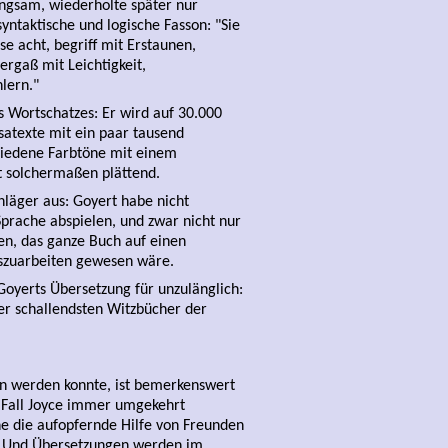
langsam, wiederholte später nur
yntaktische und logische Fasson: "Sie
se acht, begriff mit Erstaunen,
ergaß mit Leichtigkeit,
lern."
 Wortschatzes: Er wird auf 30.000
satexte mit ein paar tausend
hiedene Farbtöne mit einem
t solchermaßen plättend.
hläger aus: Goyert habe nicht
Sprache abspielen, und zwar nicht nur
sen, das ganze Buch auf einen
uszuarbeiten gewesen wäre.
oyerts Übersetzung für unzulänglich:
r schallendsten Witzbücher der
 werden konnte, ist bemerkenswert
m Fall Joyce immer umgekehrt
ne die aufopfernde Hilfe von Freunden
n. Und Übersetzungen werden im