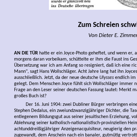
Zum Schreien schwi
Von Dieter E. Zimme
AN DIE TÜR
hatte er ein Joyce-Photo geheftet, und wenn er, 
morgens daran vorbeikam, schüttelte er ihm die Faust ins Ges
Übersetzung war ich am Anfang so resigniert, daß ich eine ri
Mann", sagt Hans Wollschläger. Acht Jahre lang hat ihn Joyce
ausschließlich. Jetzt, da der neue deutsche
Ulysses
endlich im 
gelegt. Dem Menschen Joyce fühlt sich Wollschläger immer no
Frage an den Leser seiner deutschen Fassung lautet: Merkt m
großes Buch ist?
Der 16. Juni 1904: zwei Dubliner Bürger verbringen ein
Stephen Dedalus, ein zweiundzwanzigjähriger Dichter, die Tas
entlegenem Bildungsgut aus seiner jesuitischen Erziehung, vo
Ablehnung seiner katholisch-nationalistisch-provinziellen He
achtunddreißigjähriger Anzeigenacquisiteur, neugierig den p
zugewandt, dem Anschein nach ein banaler, gutmütig vertrot