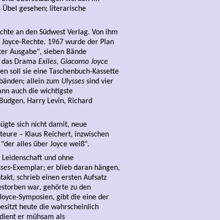
Übel gesehen; literarische
Rechte an den Südwest Verlag. Von ihm
 Joyce-Rechte. 1967 wurde der Plan
rter Ausgabe", sieben Bände
e, das Drama
Exiles
,
Giacomo Joyce
ren soll sie eine Taschenbuch-Kassette
nbänden; allein zum
Ulysses
sind vier
ann auch die wichtigste
 Budgen, Harry Levin, Richard
ügte sich nicht damit, neue
teure – Klaus Reichert, inzwischen
 "der alles über Joyce weiß".
s Leidenschaft und ohne
sses
-Exemplar; er blieb daran hängen,
akt, schrieb einen ersten Aufsatz
estorben war, gehörte zu den
 Joyce-Symposien, gibt die eine der
esitzt heute die wahrscheinlich
rdient er mühsam als