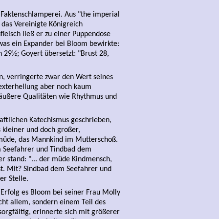
aktenschlamperei. Aus "the imperial
s das Vereinigte Königreich
eisch ließ er zu einer Puppendose
 was ein Expander bei Bloom bewirkte:
 29½; Goyert übersetzt: "Brust 28,
n, verringerte zwar den Wert seines
exterhellung aber noch kaum
e äußere Qualitäten wie Rhythmus und
chaftlichen Katechismus geschrieben,
s kleiner und doch großer,
 müde, das Mannkind im Mutterschoß.
em Seefahrer und Tindbad dem
ber stand: "... der müde Kindmensch,
st. Mit? Sindbad dem Seefahrer und
er Stelle.
 Erfolg es Bloom bei seiner Frau Molly
icht allem, sondern einem Teil des
sorgfältig, erinnerte sich mit größerer