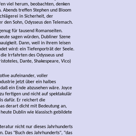
ufen viel herum, beobachten, denken
ken. Abends treffen Stephen und Bloom
hlägerei in Sicherheit, der
ter den Sohn, Odysseus den Telemach.
, genug für tausend Romanseiten.
r heute sagen würden, Dubliner Szene
auigkeit. Dann, weil in ihrem leisen
et wird: ein Tiefenporträt der Seele.
f die Irrfahrten des Odysseus und
stoteles, Dante, Shakespeare, Vico)
otive aufeinander, voller
dustrie jetzt über ein halbes
 daß ein Ende abzusehen wäre. Joyce
u fertigen und nicht auf spektakulär
s dafür. Er reichert die
pas derart dicht mit Bedeutung an,
heute Dublin wie klassisch gebildete
teratur nicht nur dieses Jahrhunderts
n. Das "Buch des Jahrhunderts", "das