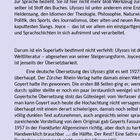
zur Sprache bezieht. Sie ist hier nicht mehr bloß Werkzeug zu
selber ist Stoff des Buches.
Ulysses
ist unter anderem eine Enzy
Heldensang, den Idiomen der Theologie, Philosophie, Naturw
Politik, des Sports, des Journalismus, über alten und neuen Rea
kaputtesten Slangs. Joyce – das ist vor allem ein einzigartige
und Sprachschichten in sich aufnimmt und verarbeitet.
Darum ist ein Superlativ bestimmt nicht verfehlt:
Ulysses
ist 
Weltliteratur – abgesehen von seiner Steigerungsform, Joyce
ist jenseits der Übersetzbarkeit.
Eine deutsche Übersetzung des
Ulysses
gibt es seit 1927
überhaupt. Der Zürcher Rhein-Verlag hatte damals einen We
Goyert hatte ihn gewonnen. Die ersten 88 Seiten ging er, wenn
durch; später stellte er noch ein paar (erstaunlich wenige) sch
Goyertsche Übersetzung stolz das Gütesiegel: vom Verfasser 
man kann Goyert auch heute die Hochachtung nicht versagen: 
überhaupt mit einem derart schwierigen, damals noch selbst f
völlig dunklen Text aufzunehmen, auch angesichts seiner spra
zureichende Vorstellung von dem Original gab Goyerts Fassung
1957 in der
Frankfurter Allgemeinen
richtig, aber doch zu hart
Handwerklich brauchbar ...: die Hälfte. Der Rest? Eine Satire 