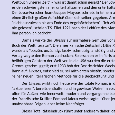
Weltbuch unserer Zeit" – was ist damit schon gesagt? Der Jo
es den schwierigsten aller unterhaltsamen und den unterhal
Der Joyce-Forscher Jean-Jacques Mayoux schrieb, in keinem
einen ähnlich großen Aufschluß über sich selber gegeben. Arn
"nicht auszulesen bis ans Ende des Angelsächsischen". "Ich w
nie gelesen", schrieb T.S. Eliot 1921 nach der Lektüre des Man
ihm persönlich bedroht.
Damals wirkte der
Ulysses
auf normalere Gemüter vor al
Buch der Weltliteratur". Die amerikanische Zeitschrift
Little 
wurde als "obszön, unzüchtig, lasziv, schmutzig, anstößig und 
Verlag wagte den Roman zu drucken. So erschien er in Paris u
hellhörigen Geistern der Welt vor. In die USA wurden die ers
Grenze geschmuggelt; erst 1933 hob der Bezirksrichter Woolse
Bann auf:
Ulysses
, entschied er, sei mitnichten obszön, sonde
"einer neuen literarischen Methode für die Beobachtung und
Der
Ulysses
wirkt noch heute wie der totale Roman, in
"aktuelleren", bereits enthalten und in gewisser Weise im vora
offen für Außen- wie Innenwelt, modern und vergangenheitsträc
der französische Kritiker Edmond Jaloux weise sagte, "über je
unabsehbare Folgen, aber keine Nachfolger.
Dieser Totalitätseindruck rührt unter anderem daher, 