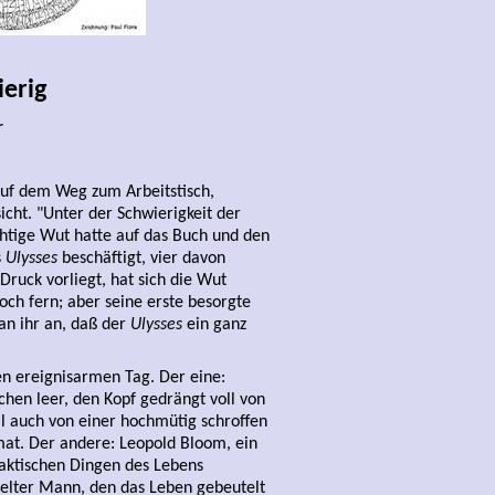
erig
r
auf dem Weg zum Arbeitstisch,
icht. "Unter der Schwierigkeit der
chtige Wut hatte auf das Buch und den
s
Ulysses
beschäftigt, vier davon
Druck vorliegt, hat sich die Wut
ch fern; aber seine erste besorgte
an ihr an, daß der
Ulysses
ein ganz
en ereignisarmen Tag. Der eine:
chen leer, den Kopf gedrängt voll von
ll auch von einer hochmütig schroffen
imat. Der andere: Leopold Bloom, ein
raktischen Dingen des Lebens
telter Mann, den das Leben gebeutelt