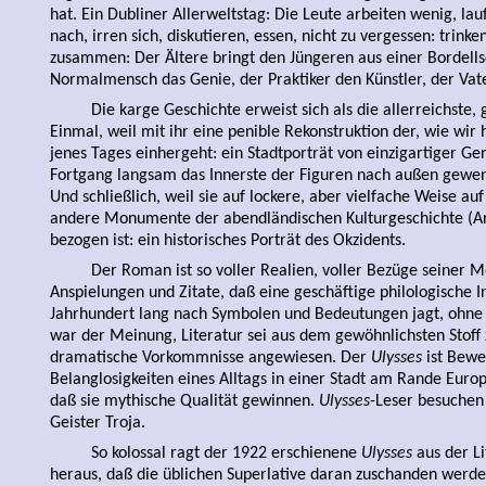
hat. Ein Dubliner Allerweltstag: Die Leute arbeiten wenig, la
nach, irren sich, diskutieren, essen, nicht zu vergessen: trin
zusammen: Der Ältere bringt den Jüngeren aus einer Bordellsc
Normalmensch das Genie, der Praktiker den Künstler, der Va
Die karge Geschichte erweist sich als die allerreichste
Einmal, weil mit ihr eine penible Rekonstruktion der, wie wi
jenes Tages einhergeht: ein Stadtporträt von einzigartiger Gen
Fortgang langsam das Innerste der Figuren nach außen gewend
Und schließlich, weil sie auf lockere, aber vielfache Weise au
andere Monumente der abendländischen Kulturgeschichte (Ari
bezogen ist: ein historisches Porträt des Okzidents.
Der Roman ist so voller Realien, voller Bezüge seiner M
Anspielungen und Zitate, daß eine geschäftige philologische In
Jahrhundert lang nach Symbolen und Bedeutungen jagt, ohne
war der Meinung, Literatur sei aus dem gewöhnlichsten Stoff z
dramatische Vorkommnisse angewiesen. Der
Ulysses
ist Bewei
Belanglosigkeiten eines Alltags in einer Stadt am Rande Euro
daß sie mythische Qualität gewinnen.
Ulysses
-Leser besuchen 
Geister Troja.
So kolossal ragt der 1922 erschienene
Ulysses
aus der Li
heraus, daß die üblichen Superlative daran zuschanden werde