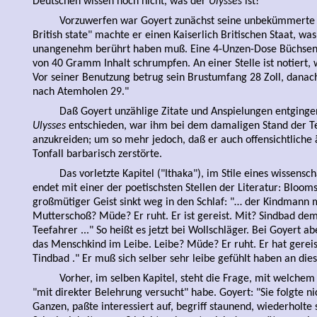
Deutschen wissen noch nicht, was der
Ulysses
ist!"
Vorzuwerfen war Goyert zunächst seine unbekümmerte F
British state" machte er einen Kaiserlich Britischen Staat, wa
unangenehm berührt haben muß. Eine 4-Unzen-Dose Büchsenfl
von 40 Gramm Inhalt schrumpfen. An einer Stelle ist notiert,
Vor seiner Benutzung betrug sein Brustumfang 28 Zoll, danach
nach Atemholen 29."
Daß Goyert unzählige Zitate und Anspielungen entginge
Ulysses
entschieden, war ihm bei dem damaligen Stand der T
anzukreiden; um so mehr jedoch, daß er auch offensichtlich
Tonfall barbarisch zerstörte.
Das vorletzte Kapitel ("Ithaka"), im Stile eines wissens
endet mit einer der poetischsten Stellen der Literatur: Bloom
großmütiger Geist sinkt weg in den Schlaf: "… der Kindmann
Mutterschoß? Müde? Er ruht. Er ist gereist. Mit? Sindbad d
Teefahrer ..." So heißt es jetzt bei Wollschläger. Bei Goyert a
das Menschkind im Leibe. Leibe? Müde? Er ruht. Er hat gerei
Tindbad ." Er muß sich selber sehr leibe gefühlt haben an dies
Vorher, im selben Kapitel, steht die Frage, mit welchem
"mit direkter Belehrung versucht" habe. Goyert: "Sie folgte n
Ganzen, paßte interessiert auf, begriff staunend, wiederholte 