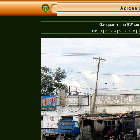
Across 
Gaoquan in the SW corn
Bild |
1
|
2
|
3
|
4
|
5
|
6
|
7
|
8
|