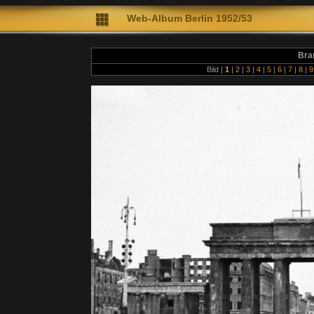
Web-A
lbum Berlin 1952/53
Diete
Bra
Bild |
1
|
2
|
3
|
4
|
5
|
6
|
7
|
8
|