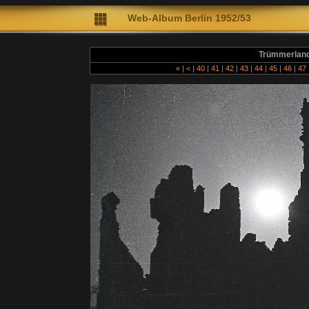
Web-A
lbum Berlin 1952/53
Diet
Trümmerland
«
|
<
|
40
|
41
|
42
|
43
|
44
|
45
|
46
|
47