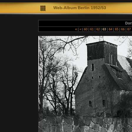
Web-A
lbum Berlin 1952/53
Diete
Dor
«
|
<
|
60
|
61
|
62
|
63
|
64
|
65
|
66
|
67