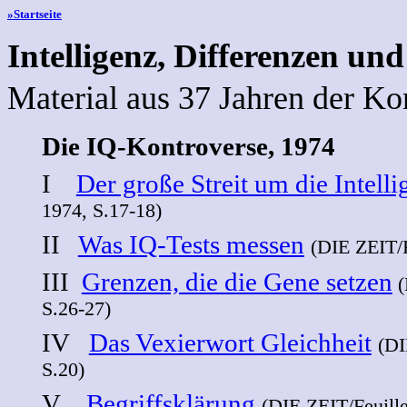
»Startseite
Intelligenz, Differenzen un
Material aus 37 Jahren der Ko
Die IQ-Kontroverse, 1974
I
Der große Streit um die Intelli
1974, S.17-18)
II
Was IQ-Tests messen
(DIE ZEIT/F
III
Grenzen, die die Gene setzen
(
S.26-27)
IV
Das Vexierwort Gleichheit
(DI
S.20)
V
Begriffsklärung
(DIE ZEIT/Feuille