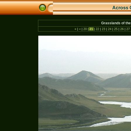
Across 
Grasslands of the
«
|
<
|
20
|
21
|
22
|
23
|
24
|
25
|
26
|
27