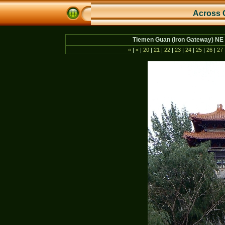
Across 
Tiemen Guan (Iron Gateway) NE o
«
|
<
|
20
|
21
|
22
|
23
|
24
|
25
|
26
|
27