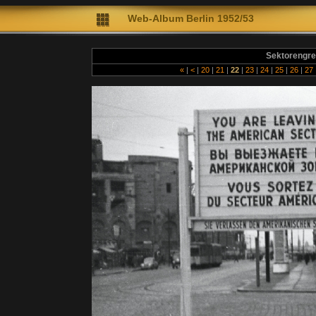
Web-A
lbum Berlin 1952/53
Diete
Sektorengre
«
|
<
|
20
|
21
|
22
|
23
|
24
|
25
|
26
|
27