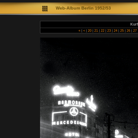
Web-A
lbum Berlin 1952/53
Diete
Kurf
«
|
<
|
20
|
21
|
22
|
23
|
24
|
25
|
26
|
27