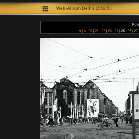
Web-A
lbum Berlin 1952/53
Diete
Pots
«
|
<
|
20
|
21
|
22
|
23
|
24
|
25
|
26
|
27