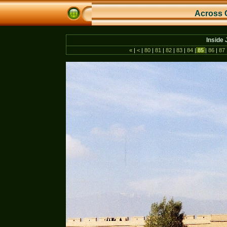
Across 
Inside 
«
|
<
|
80
|
81
|
82
|
83
|
84
|
85
|
86
|
87