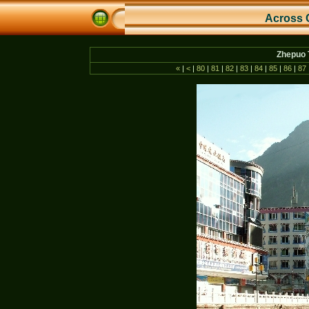
Across 
Zhepuo 
«
|
<
|
80
|
81
|
82
|
83
|
84
|
85
|
86
|
87